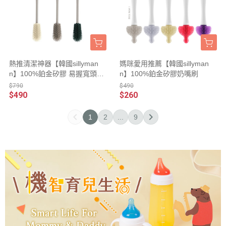
熱推清潔神器【韓國sillyman
媽咪愛用推薦【韓國sillyman
n】100%鉑金矽膠 易握寬頭水
n】100%鉑金矽膠奶嘴刷
瓶/杯器/奶瓶刷
$790
$490
$490
$260
1
2
...
9