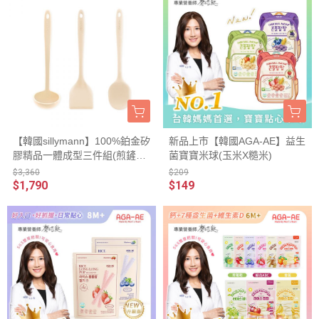
【韓國sillymann】100%鉑金矽
新品上市【韓國AGA-AE】益生
膠精品一體成型三件組(煎鏟
菌寶寶米球(玉米X糙米)
+拌炒勺+湯勺)(奶油白)
$3,360
$209
$1,790
$149