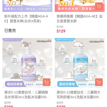
新升級配方上市【韓國AGA-A
營養師推薦【韓國AGA-AE】益
E】寶寶米棒(白米X燕麥)
生菌寶寶米餅
$139
已售完
$129
適合0-12歲嬰幼兒｜三麗鷗酷
適合0-12歲嬰幼兒｜三麗鷗大
洛米保濕3in1洗髮沐浴露500ml
耳狗舒緩3in1洗髮沐浴露500ml
-鼠尾草舒眠香
-溫暖白麝香
$299
$299