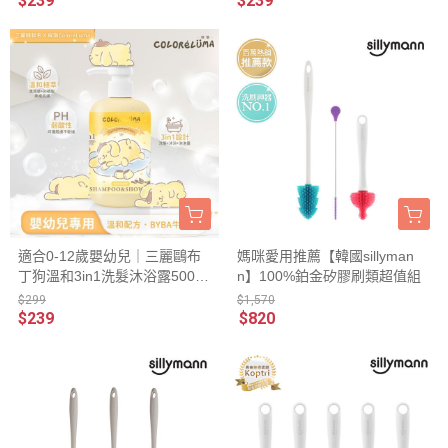
$239
$239
適合0-12歲嬰幼兒｜三麗鷗布
媽咪愛用推薦【韓國sillyman
丁狗溫和3in1洗髮沐浴露500ml
n】100%鉑金矽膠刷類超值組
-BABY牛奶香
$299
$1,570
$239
$820