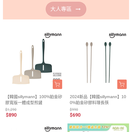
arrow_right_alt
大人專區
【韓國sillymann】100%鉑金矽
2024新品【韓國sillymann】10
膠寬版一體成型煎鏟
0%鉑金矽膠料理長筷
$1,290
$990
$890
$690