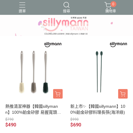
0
選單
搜尋
購物車
Sillymann鉑金矽膠
好物分享
好物推薦
文章分享
文章推薦
熱推清潔神器【韓國sillyman
新上市✨【韓國sillymann】10
n】100%鉑金矽膠 易握寬頭水
0%鉑金矽膠料理長筷(海洋綠)
瓶/杯器/奶瓶刷
$790
$990
$490
$690