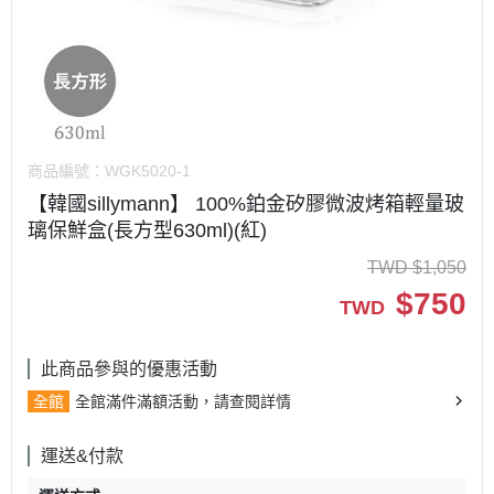
商品編號：
WGK5020-1
【韓國sillymann】 100%鉑金矽膠微波烤箱輕量玻
璃保鮮盒(長方型630ml)(紅)
TWD
$
1,050
$
750
TWD
此商品參與的優惠活動
全館
全館滿件滿額活動，請查閱詳情
運送&付款