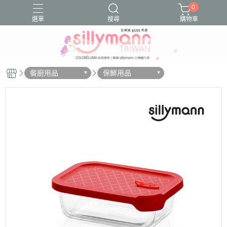
0
選單
搜尋
購物車
Sillymann鉑金矽膠
好物分享
好物推薦
文章分享
餐廚用品
保鮮用品
文章推薦