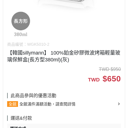
商品編號：
WGK5010-2
【韓國sillymann】 100%鉑金矽膠微波烤箱輕量玻
璃保鮮盒(長方型380ml)(灰)
TWD
$
950
$
650
TWD
此商品參與的優惠活動
全館
全館滿件滿額活動，請查閱詳情
運送&付款