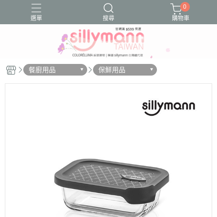
0
選單
搜尋
購物車
Sillymann鉑金矽膠
好物分享
好物推薦
文章分享
餐廚用品
保鮮用品
文章推薦