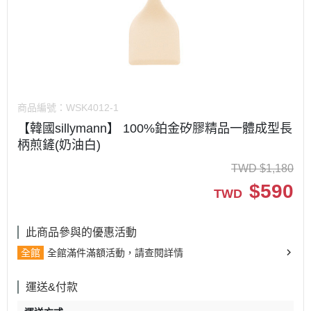
商品編號：
WSK4012-1
【韓國sillymann】 100%鉑金矽膠精品一體成型長
柄煎鏟(奶油白)
TWD
$
1,180
$
590
TWD
此商品參與的優惠活動
全館
全館滿件滿額活動，請查閱詳情
運送&付款