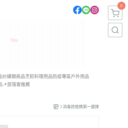
0
品
炒鏟類商品
烹飪料理用品
防疫專區
戶外用品
品
📌部落客推薦
消毒控爸媽第一選擇
2602