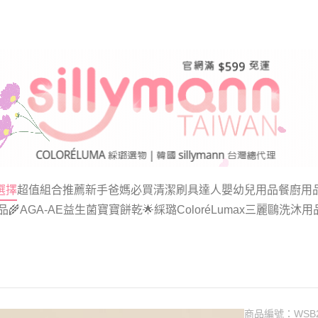
選擇
超值組合推薦
新手爸媽必買
清潔刷具達人
嬰幼兒用品
餐廚用
品
🌾AGA-AE益生菌寶寶餅乾
🌟綵璐ColoréLumax三麗鷗洗沐用
商品編號：
WSB