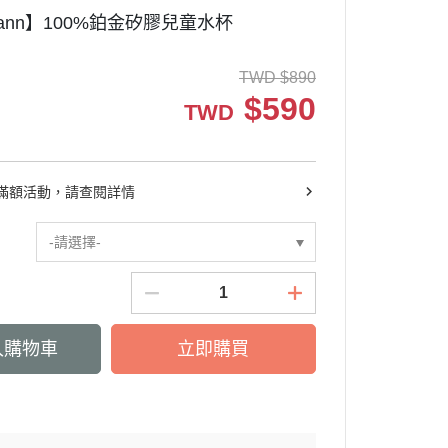
ymann】100%鉑金矽膠兒童水杯
TWD
$
890
$
590
TWD
滿額活動，請查閱詳情
-請選擇-
入購物車
立即購買