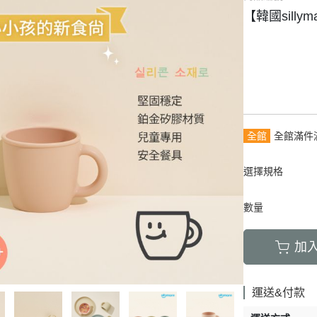
【韓國sill
全館
全館滿件
選擇規格
數量
加
運送&付款